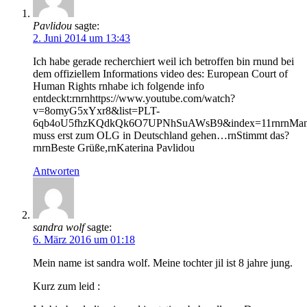
Pavlidou
sagte:
2. Juni 2014 um 13:43
Ich habe gerade recherchiert weil ich betroffen bin rnund bei
dem offiziellem Informations video des: European Court of
Human Rights rnhabe ich folgende info
entdeckt:rnrnhttps://www.youtube.com/watch?
v=8omyG5xYxr8&list=PLT-
6qb4oU5fhzKQdkQk6O7UPNhSuAWsB9&index=11rnrnMa
muss erst zum OLG in Deutschland gehen…rnStimmt das?
rnrnBeste Grüße,rnKaterina Pavlidou
Antworten
sandra wolf
sagte:
6. März 2016 um 01:18
Mein name ist sandra wolf. Meine tochter jil ist 8 jahre jung.
Kurz zum leid :