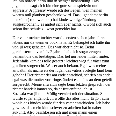
Ich bin borderlinerin und in stetiger behandlung. Das
jugendamt sagt : ich bin eine gute schauspielerin und
aggressiv. Aggressiv werde ich deswegen, weil meinen
worten null glauben geschenkt wird. Das jugendamt berlin
neukölln ( rudower str. ) hat kindeswohlgefährdung
ausgesprochen…es ändert sich aber nichts. Owohl sich auch
schon ihre schule zu wort gemeldet hat.
Der vater meiner tochter war die ersten sieben jahre ihres
lebens nur da wenn er bock hatte. Er behauptet ich hätte ihn
von jil weg gehalten. Das war aber nicht so. Beim
gerichtstermin vor 1 1/ 2 jahren habe ich sogar zeugen
benannt die das bestätigen. Das fiel nur leider hinten runter.
Jedenfalls kam das tolle gesetzt : leichter weg für väter zum
geteilten sorgerecht. Was er auch bekam. Egal was meine
anwältin als nachweis der lügen des vaters vorlegte fand kein
gehöhr ! Der richter der am ende entschied, schrieb am ende :
egal was die mutter vorbringe, ändert es nichts an dem geteilt
sorgerecht. Meine anwältin sagte beim letzten gespräch : der
richter handelt immer so, da er frauenfeindlich ist.
So….da war jil nun. Völlig verwirrt mit der situation. Sie
wurde sogar angehört. Jil wollte das alles nicht. Ergo : zum
wohle des kindes wurde für den vater entschieden. Ich habe
gewusst das mein kind schwer zu arbeiten hat in naher
zukunft. Also beschlossen ich und mein mann einen