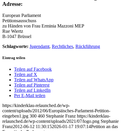
Adresse:
European Parliament
Petitionsausschuss
zu Händen von Frau Erminia Mazzoni MEP
Rue Wiertz
B-1047 Brüssel
Schlagworte:
Jugendamt
,
Rechtliches
,
Rückführung
Eintrag teilen
Teilen auf Facebook
Teilen auf X
Teilen auf WhatsApp
Teilen auf Pinterest
Teilen auf LinkedIn
Per E-Mail teilen
https://kinderklau-relaunched.de/wp-
content/uploads/2012/06/Europäisches-Parlament-Petition-
eingeben1.jpg
300
460
Stephanie Franz
https://kinderklau-
relaunched.de/wp-content/uploads/2021/07/logo.png
Stephanie
Franz
2012-06-12 11:30:15
2026-01-17 19:07:14
Petition an das