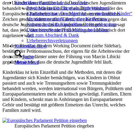
Kinderklau-relaunched.de – Das Ende
dem Unrecht derer Familien an, die von deutschen Jugendämtern
Psychisch kranke Eltern als Trittbrettfahrer?
behandelt werden. Marcin Libicki, ehemaliger Vorsitzender des
Kinderbefreiung: Das Märchen „weggelaufene Kinder“
Europäischen Parlaments hat vor einigen Jahren ein deutliches
Mandantenverrat & abgängige Kinder usw.
Zeichen gesetzt, indem er allen Eltern, die eine Petition gegen das
Kriegsschauplatz Kinderklau Opfer und andere
deutsche Jugendamt an das Europaparlament eingeben, zugesagt
Distanzierung zum Fall Möbius und Milieu
hat, dass jede, dies betreffende Petitionseingabe automatisch dort
Zeit zum Abschied & Dank
zugelassen wird.
Urheberrechtsverletzungen
Mit dem Resultat aus dem Working Document (siehe Sidebar),
Kinderklau Blog
bestätigt der Petitionsausschuss, der eigens für die Arbeitsweise der
deutschen Jugendämter unter der Führung von Marcin Libicki
Suche
gegründet wurde, dass die deutsche Jugendhilfe fehl läuft.
Menü
Menü
Kinderklau ist kein Einzelfall und die Methoden, mit denen die
Jugendämter sich Kinder bemächtigen, was Kindern in Obhut
passiert und auch wie Trennungseltern sowie Trennungskinder
behandelt werden, werden international von Bürgern, Politikern und
Europaparlamentariern mehr als kritisch gewürdigt. Familien, Eltern
und Kindern, schenkt man in Anhörungen im Europaparlament
Gehör und bestätigt mit größtem Entsetzen das Unrecht, welches
Familien zuteil wird.
Europäisches Parlament Petition eingeben