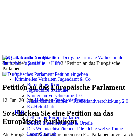
Blog - Aktuelle Neuigkeiten
Du bist hier:
Startseite
1
/
Hilfe
2
/
Petition an das Europäische
Parlament
Start
Kriminelles Verhalten Jugendamt & Co
Behördenwillkür
Petition an das Europäische Parlament
Jugendhilfe Skandale
Kinderlandverschickung 1.0
12. Juni 2012
/
in
Hilfe
/
von
Stephanie Franz
Auslandsmaßnahmen – Kinderlandverschickung 2.0
Ex-Heimkinder
So schicken Sie eine Petition an das
Hilfe
Petition an Europaparlament
Europäische Parlament
EGMR Entscheidungen & Urteile
Das Weihnachtsmärchen: Die kleine weiße Taube
Lesen Sie auch
Als Europäisches Parlament nehmen sich EU-Parlamentarierer auch