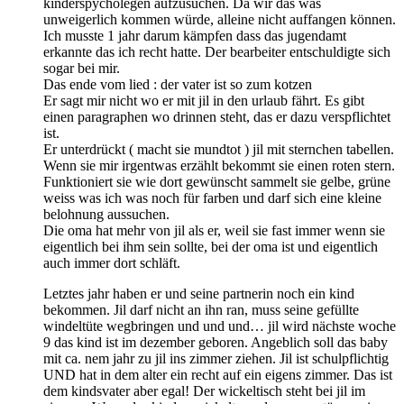
kinderspycholegen aufzusuchen. Da wir das was
unweigerlich kommen würde, alleine nicht auffangen können.
Ich musste 1 jahr darum kämpfen dass das jugendamt
erkannte das ich recht hatte. Der bearbeiter entschuldigte sich
sogar bei mir.
Das ende vom lied : der vater ist so zum kotzen
Er sagt mir nicht wo er mit jil in den urlaub fährt. Es gibt
einen paragraphen wo drinnen steht, das er dazu verspflichtet
ist.
Er unterdrückt ( macht sie mundtot ) jil mit sternchen tabellen.
Wenn sie mir irgentwas erzählt bekommt sie einen roten stern.
Funktioniert sie wie dort gewünscht sammelt sie gelbe, grüne
weiss was ich was noch für farben und darf sich eine kleine
belohnung aussuchen.
Die oma hat mehr von jil als er, weil sie fast immer wenn sie
eigentlich bei ihm sein sollte, bei der oma ist und eigentlich
auch immer dort schläft.
Letztes jahr haben er und seine partnerin noch ein kind
bekommen. Jil darf nicht an ihn ran, muss seine gefüllte
windeltüte wegbringen und und und… jil wird nächste woche
9 das kind ist im dezember geboren. Angeblich soll das baby
mit ca. nem jahr zu jil ins zimmer ziehen. Jil ist schulpflichtig
UND hat in dem alter ein recht auf ein eigens zimmer. Das ist
dem kindsvater aber egal! Der wickeltisch steht bei jil im